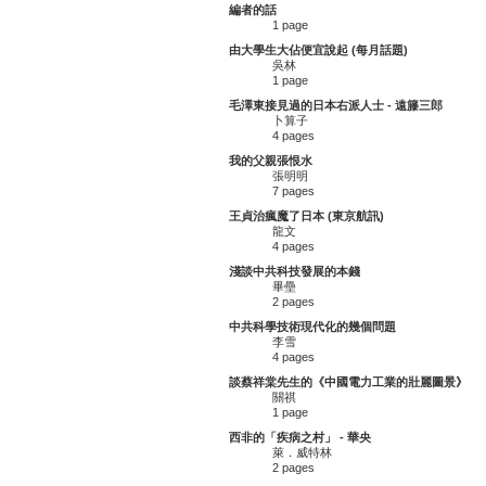
編者的話
1 page
由大學生大佔便宜說起 (每月話題)
吳林
1 page
毛澤東接見過的日本右派人士 - 遠籐三郎
卜算子
4 pages
我的父親張恨水
張明明
7 pages
王貞治瘋魔了日本 (東京航訊)
龍文
4 pages
淺談中共科技發展的本錢
畢壘
2 pages
中共科學技術現代化的幾個問題
李雪
4 pages
談蔡祥棠先生的《中國電力工業的壯麗圖景》
關祺
1 page
西非的「疾病之村」 - 華央
萊．威特林
2 pages