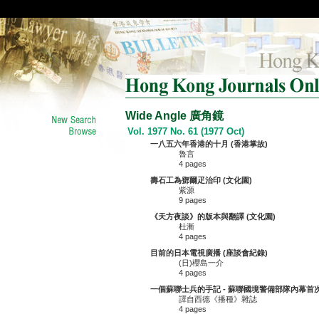
Wide Angle 廣角鏡
Vol. 1977 No. 61 (1977 Oct)
一八五六年香港的十月 (香港掌故)
魯言
4 pages
壽石工為鄧爾疋治印 (文化園)
紫源
9 pages
《天方夜談》的版本與翻譯 (文化園)
杜漸
4 pages
目前的日本電視廣播 (座談會紀錄)
(日)櫻島一介
4 pages
一個蘇聯士兵的手記 - 蘇聯國境警備部隊內幕首
譯自西德《播種》雜誌
4 pages