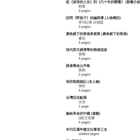
從《波浪的人生》到《六十年的變遷》 (新書介紹
秋實
3 pages
訪問《野孩子》的編與導 (人物專訪)
本刊記者 白韻茹
3 pages
廣角鏡下的香港典當業 (廣角鏡下的香港)
盧生
3 pages
現代西方經濟學的兩個流派
黃曉
4 pages
路過舊金山半島
黃宛
2 pages
胡宗南脫險記 (名人錄)
李約
4 pages
台灣近況點滴
大光
1 page
嫁給革命的中國 (連載)
(德)王安娜
4 pages
本刊五週年徵文比賽首三名
untitled pages