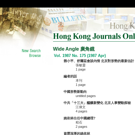
Wide Angle 廣角鏡
Vol. 1987 No. 175 (1987 Apr)
鄧小平、舒爾茲會談內情 北京對形勢的最新估計
張敏靈
1 page
編者的話
本刊
1 page
中國形勢新動向
untitled pages
中共「十三大」醞釀新變化 北京人事變動探秘
江偉文
4 pages
姚依林出任中國總理?
程石
2 pages
資歷深厚的姚依林