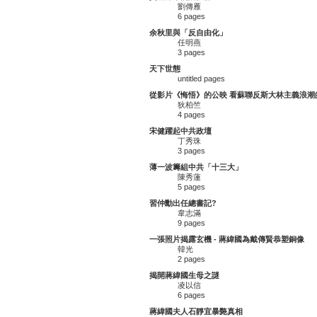
劉傳雁
6 pages
余秋里與「反自由化」
任明燕
3 pages
天下世態
untitled pages
從影片《悔悟》的公映 看蘇聯反斯大林主義浪潮
狄柏竺
4 pages
宋健躍起中共政壇
丁秀珠
3 pages
薄一波籌組中共「十三大」
陳秀蓮
5 pages
習仲勳出任總書記?
韋志滿
9 pages
一張照片揭露玄機 - 蔣緯國為戴傳賢恭塑銅像
韓光
2 pages
揭開蔣緯國生母之謎
凌以信
6 pages
蔣緯國夫人石靜宜暴斃真相