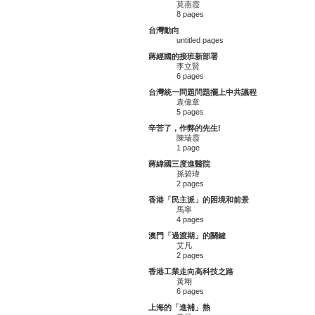
莫燕霞
8 pages
台灣動向
untitled pages
蔣經國的接班新部署
李立賢
6 pages
台灣統一問題問題擺上中共議程
袁偉章
5 pages
辛苦了，作弊的先生!
陳瑞霞
1 page
蔣緯國三度進醫院
孫碧瑋
2 pages
香港「民主派」的困境和前景
馬寧
4 pages
澳門「過渡期」的關鍵
艾凡
2 pages
香港工業走向高科技之路
黃翊
6 pages
上海的「進補」熱