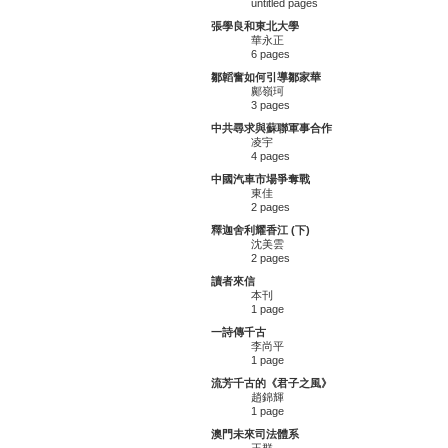
untitled pages
張學良和東北大學
華永正
6 pages
鄒韜奮如何引導鄒家華
鄺嶺珂
3 pages
中共尋求與蘇聯軍事合作
凌宇
4 pages
中國汽車市場爭奪戰
東佳
2 pages
釋迦舍利耀香江 (下)
沈美雲
2 pages
讀者來信
本刊
1 page
一詩傳千古
李尚平
1 page
流芳千古的《君子之風》
趙錦輝
1 page
澳門未來司法體系