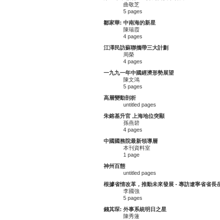
曲敬芝
5 pages
鄒家華: 中南海的新星
陳瑞霞
4 pages
江澤民訪蘇聯攜帶三大計劃
周榮
4 pages
一九九一年中國經濟形勢展望
陳文鴻
5 pages
高層變動剖析
untitled pages
朱鎔基升官 上海地位突顯
孫燕碧
4 pages
中國國務院最新領導層
本刊資料室
1 page
神州百態
untitled pages
根據省情改革，推動未來發展 - 專訪遼寧省省長
李國強
5 pages
錢其琛: 外事系統明日之星
陳秀蓮