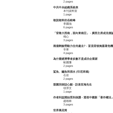
2 pages
中共中央組織系統表
本刊資料室
1 page
敢說敢幹的岳岐峰
李國強
6 pages
「背靠大西南，面向東南亞」 - 廣西主席成克傑
鳴心
3 pages
兩億剩餘勞動力往何處去? - 盲流背後掩蓋著危機
辛寒
4 pages
為什麼經濟學者多數不是成功企業家
歐國藩
2 pages
鯊魚、鱷魚和泗水 (印尼來稿)
石岩
2 pages
梨園宗師話心願 - 訪袁世海先生
頌淨文
1 page
作者利益開始受到保護 - 透視中國新「著作權法
趙相林
3 pages
世界萬花筒