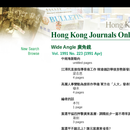
Wide Angle 廣角鏡
Vol. 1991 No. 223 (1991 Apr)
中南海新動向
untitled pages
江澤民直接指導香港工作 韓達德訪華後形勢新發
梁念恩
4 pages
高層人事變動為接班作準備 軍方在「人大」發表
穆水
4 pages
編者的話
本刊
1 page
葉選平猛烈抨擊廣東基層 - 調職前夕一篇不尋常
簫劍
3 pages
葉選平不願北上? 陳元當廣東省長?