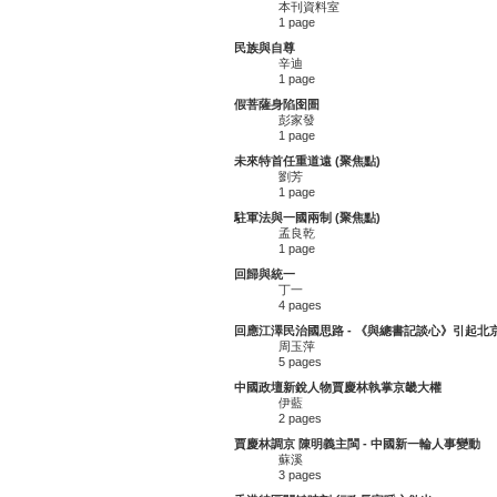
本刊資料室
1 page
民族與自尊
辛迪
1 page
假菩薩身陷囹圄
彭家發
1 page
未來特首任重道遠 (聚焦點)
劉芳
1 page
駐軍法與一國兩制 (聚焦點)
孟良乾
1 page
回歸與統一
丁一
4 pages
回應江澤民治國思路 - 《與總書記談心》引起北
周玉萍
5 pages
中國政壇新銳人物賈慶林執掌京畿大權
伊藍
2 pages
賈慶林調京 陳明義主閩 - 中國新一輪人事變動
蘇溪
3 pages