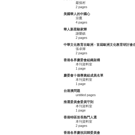
嚴慎村
2 pages
美國華人的中國心
宗鷹
4 pages
華人新星駱家輝
謝榮鎮
2 pages
中華文化教育在歐洲 - 首屆歐洲文化教育研討會
張卓輝
2 pages
香港各界慶委會組織架構
本刊資料室
1 page
慶委會十個專責組成員名單
本刊資料室
1 page
台港澳問題
untitled pages
推選委員會委員守則
本刊資料室
1 page
香港特區首長熱門人選
本刊資料室
2 pages
香港各界慶祝回歸委員會