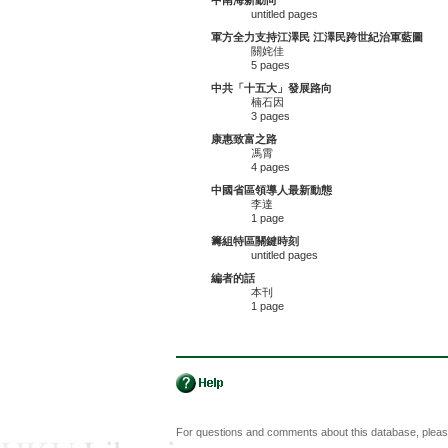
中南海新動向
untitled pages
軍方全力支持江澤民 江澤民跨世紀治軍藍圖
關姹佳
5 pages
中共「十五大」發展路向
楠石因
3 pages
康惠致富之路
馮霄
4 pages
中國省區領導人最新動態
李達
1 page
籌組特區關鍵時刻
untitled pages
編者的話
本刊
1 page
For questions and comments about this database, plea