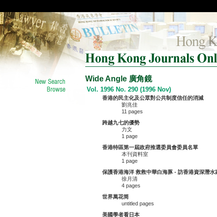
Wide Angle 廣角鏡
Vol. 1996 No. 290 (1996 Nov)
香港的民主化及公眾對公共制度信任的消減
劉兆佳
11 pages
跨越九七的優勢
力文
1 page
香港特區第一屆政府推選委員會委員名單
本刊資料室
1 page
保護香港海洋 救救中華白海豚 - 訪香港資深潛
徐月清
4 pages
世界萬花筒
untitled pages
美國學者看日本