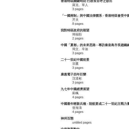
香港特區關鍵時刻 行政長官呼之欲出
羅克、草人
3 pages
「一國兩制」與中國法律體系 - 香港特區會受中
芹夫
8 pages
我對特區政府的期望
簡福飴
2 pages
中國「夏都」的未來思路 - 專訪秦皇島市長趙鐵
簡文、辛迪
3 pages
二十一世紀中國前景
宗鷹
3 pages
康惠電子四年巨變
沈達彬
3 pages
九七年中國經濟展望
薊楓
4 pages
中國最年輕新兵種 - 陸航要成二十一世紀主戰力
曾海濤
4 pages
神州百態
untitled pages