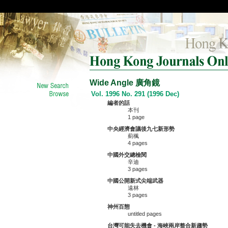
Wide Angle 廣角鏡
Vol. 1996 No. 291 (1996 Dec)
編者的話
本刊
1 page
中央經濟會議後九七新形勢
薊楓
4 pages
中國外交總檢閱
辛迪
3 pages
中國公開新式尖端武器
遠林
3 pages
神州百態
untitled pages
台灣可能失去機會 - 海峽兩岸整合新趨勢