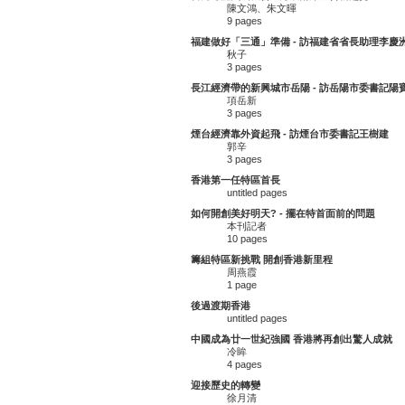
陳文鴻、朱文暉
9 pages
福建做好「三通」準備 - 訪福建省省長助理李慶
秋子
3 pages
長江經濟帶的新興城市岳陽 - 訪岳陽市委書記陽
項岳新
3 pages
煙台經濟靠外資起飛 - 訪煙台市委書記王樹建
郭辛
3 pages
香港第一任特區首長
untitled pages
如何開創美好明天? - 擺在特首面前的問題
本刊記者
10 pages
籌組特區新挑戰 開創香港新里程
周燕霞
1 page
後過渡期香港
untitled pages
中國成為廿一世紀強國 香港將再創出驚人成就
冷眸
4 pages
迎接歷史的轉變
徐月清