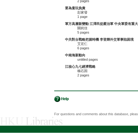
2 pages
要為童玩負責
彭家發
1 page
軍方高層新變動 江澤民從嚴治軍 中央軍委有重
關姹佳
5 pages
中共對台戰略把握時機 李登輝外交軍事陷困境
艾宏仁
6 pages
中南海新動向
untitled pages
江核心九七經濟戰略
楠石因
2 pages
For questions and comments about this database, plea