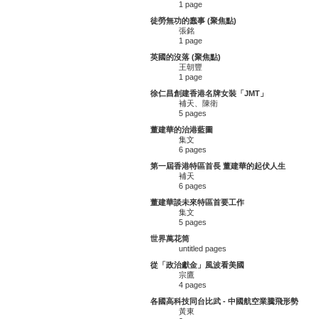
1 page
徒勞無功的蠢事 (聚焦點)
張銘
1 page
英國的沒落 (聚焦點)
王朝豐
1 page
徐仁昌創建香港名牌女裝「JMT」
補天、陳衛
5 pages
董建華的治港藍圖
集文
6 pages
第一屆香港特區首長 董建華的起伏人生
補天
6 pages
董建華談未來特區首要工作
集文
5 pages
世界萬花筒
untitled pages
從「政治獻金」風波看美國
宗鷹
4 pages
各國高科技同台比武 - 中國航空業騰飛形勢
黃東